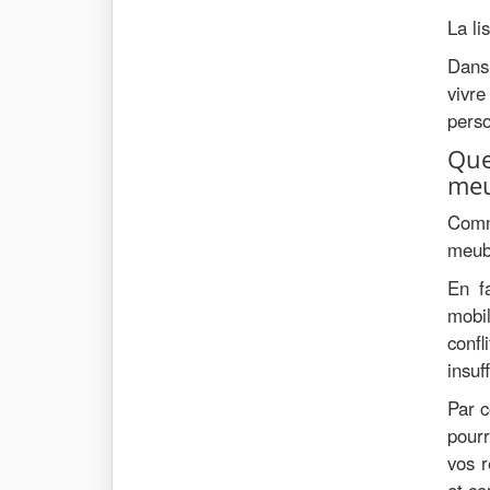
La li
Dans 
vivr
perso
Que
meu
Comm
meubl
En f
mobi
conf
insuf
Par c
pourr
vos r