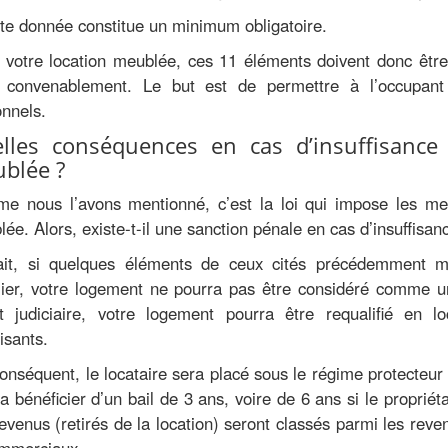
ste donnée constitue un minimum obligatoire.
votre location meublée, ces 11 éléments doivent donc être 
e convenablement. Le but est de permettre à l’occupant
nnels.
lles conséquences en cas d’insuffisance
blée ?
e nous l’avons mentionné, c’est la loi qui impose les m
ée. Alors, existe-t-il une sanction pénale en cas d’insuffisan
ait, si quelques éléments de ceux cités précédemment ma
lier, votre logement ne pourra pas être considéré comme un
lit judiciaire, votre logement pourra être requalifié en 
fisants.
onséquent, le locataire sera placé sous le régime protecteu
a bénéficier d’un bail de 3 ans, voire de 6 ans si le proprié
evenus (retirés de la location) seront classés parmi les reven