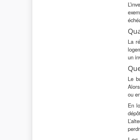
L’in
exemp
échéa
Qua
La ré
logem
un in
Que
Le b
Alors
ou en
En lo
dépôt
L’alt
perdr
Les