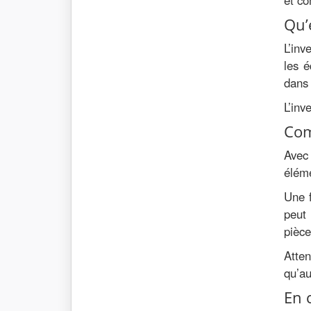
et c
Qu’
L’inv
les 
dans 
L’inv
Com
Avec
éléme
Une f
peut
pièce
Atte
qu’au
En 