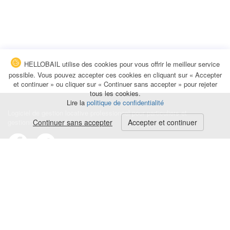
HELLOBAIL utilise des cookies pour vous offrir le meilleur service
possible. Vous pouvez accepter ces cookies en cliquant sur « Accepter
et continuer » ou cliquer sur « Continuer sans accepter » pour rejeter
tous les cookies.
Lire la
politique de confidentialité
Logiciel de gestion locative professionnel pour particuliers et
gestionnaires immobiliers.
Continuer sans accepter
Accepter et continuer
Conditions générales
|
Politique de confidentialité
|
Mentions légales
Contact
|
Blog
|
Avis et commentaires
© HELLOBAIL 2026
Quittance de loyer
Reçu de paiement partiel de loyer
Avis d'échéance de loyer