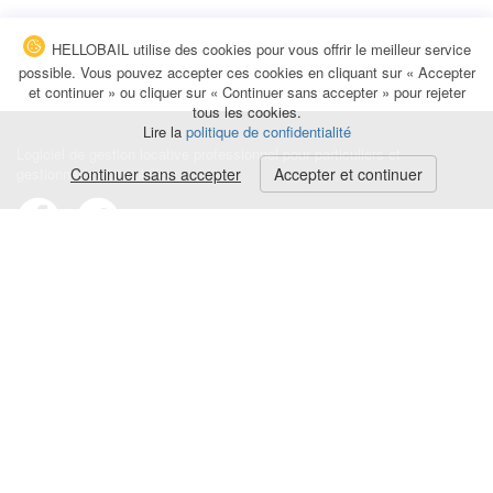
HELLOBAIL utilise des cookies pour vous offrir le meilleur service
possible. Vous pouvez accepter ces cookies en cliquant sur « Accepter
et continuer » ou cliquer sur « Continuer sans accepter » pour rejeter
tous les cookies.
Lire la
politique de confidentialité
Logiciel de gestion locative professionnel pour particuliers et
gestionnaires immobiliers.
Continuer sans accepter
Accepter et continuer
Conditions générales
|
Politique de confidentialité
|
Mentions légales
Contact
|
Blog
|
Avis et commentaires
© HELLOBAIL 2026
Quittance de loyer
Reçu de paiement partiel de loyer
Avis d'échéance de loyer
Mise en demeure loyer impayé
Avenant au bail
Acte de caution solidaire
État des lieux en ligne
Facture location saisonnière