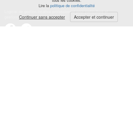
tous les cookies.
Lire la
politique de confidentialité
Logiciel de gestion locative professionnel pour particuliers et
gestionnaires immobiliers.
Continuer sans accepter
Accepter et continuer
Conditions générales
|
Politique de confidentialité
|
Mentions légales
Contact
|
Blog
|
Avis et commentaires
© HELLOBAIL 2026
Quittance de loyer
Reçu de paiement partiel de loyer
Avis d'échéance de loyer
Mise en demeure loyer impayé
Avenant au bail
Acte de caution solidaire
État des lieux en ligne
Facture location saisonnière
Signature électronique du bail de location
Signature électronique de l'acte de caution solidaire
Demande d'attestation assurance habitation
Déclaration locataire aux impôts
Reçu du dépôt de garantie