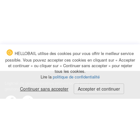
HELLOBAIL utilise des cookies pour vous offrir le meilleur service
possible. Vous pouvez accepter ces cookies en cliquant sur « Accepter
et continuer » ou cliquer sur « Continuer sans accepter » pour rejeter
tous les cookies.
Lire la
politique de confidentialité
Logiciel de gestion locative professionnel pour particuliers et
gestionnaires immobiliers.
Continuer sans accepter
Accepter et continuer
Conditions générales
|
Politique de confidentialité
|
Mentions légales
Contact
|
Blog
|
Avis et commentaires
© HELLOBAIL 2026
Quittance de loyer