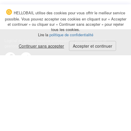
HELLOBAIL utilise des cookies pour vous offrir le meilleur service
possible. Vous pouvez accepter ces cookies en cliquant sur « Accepter
et continuer » ou cliquer sur « Continuer sans accepter » pour rejeter
tous les cookies.
Lire la
politique de confidentialité
Logiciel de gestion locative professionnel pour particuliers et
gestionnaires immobiliers.
Continuer sans accepter
Accepter et continuer
Conditions générales
|
Politique de confidentialité
|
Mentions légales
Contact
|
Blog
|
Avis et commentaires
© HELLOBAIL 2026
Quittance de loyer
Reçu de paiement partiel de loyer
Avis d'échéance de loyer
Mise en demeure loyer impayé
Avenant au bail
Acte de caution solidaire
État des lieux en ligne
Facture location saisonnière