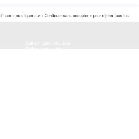
inuer » ou cliquer sur « Continuer sans accepter » pour rejeter tous les
Bail de location meublée
Bail de location vide
Bail de location étudiant
Bail de colocation
Bail mobilité
Bail de location chez l'habitant
Contrat de location saisonnière
Contrat de sous-location
Contrat de location parking / garage