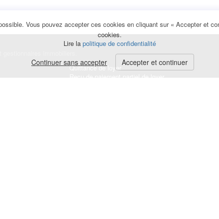
possible. Vous pouvez accepter ces cookies en cliquant sur « Accepter et cont
cookies.
Lire la
politique de confidentialité
et gestionnaires immobiliers.
Continuer sans accepter
Accepter et continuer
Quittance de loyer
Reçu de paiement partiel de loyer
Avis d'échéance de loyer
 légales
Mise en demeure loyer impayé
Avenant au bail
Acte de caution solidaire
État des lieux en ligne
Facture location saisonnière
Signature électronique du bail de location
Signature électronique de l'acte de caution solidaire
Demande d'attestation assurance habitation
Déclaration locataire aux impôts
Reçu du dépôt de garantie
Demande de remboursement de la taxe des ordures
ménagères
Attestation de fin de bail
Demande d'attestation d'entretien de la chaudière
Attestation de restitution de dépôt de garantie