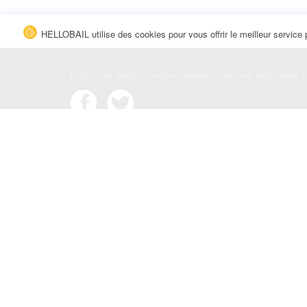
HELLOBAIL utilise des cookies pour vous offrir le meilleur service 
Logiciel de gestion locative professionnel pour particuliers 
Conditions générales
|
Politique de confidentialité
|
Mentions
Contact
|
Blog
|
Avis et commentaires
© HELLOBAIL 2026